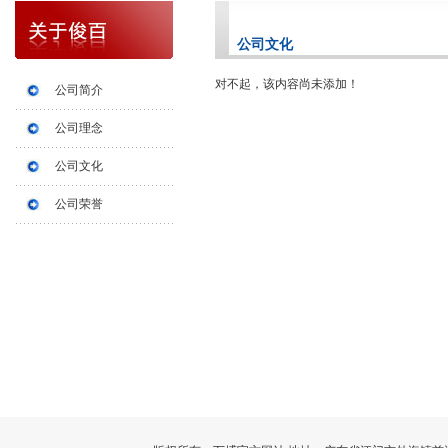
公司文化
对不起，该内容尚未添加！
公司简介
公司理念
公司文化
公司荣誉