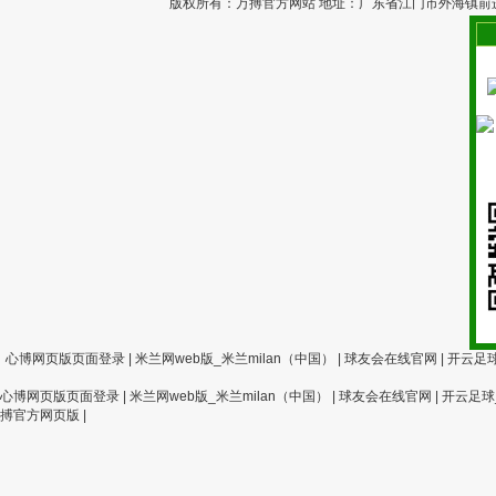
版权所有：万搏官方网站 地址：广东省江门市外海镇前进新村厂房
心博网页版页面登录
|
米兰网web版_米兰milan（中国）
|
球友会在线官网
|
开云足
心博网页版页面登录
|
米兰网web版_米兰milan（中国）
|
球友会在线官网
|
开云足球
搏官方网页版
|