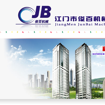
网站首页
关于俊百
产品展示