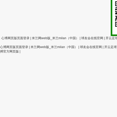
心博网页版页面登录
|
米兰网web版_米兰milan（中国）
|
球友会在线官网
|
开云足
心博网页版页面登录
|
米兰网web版_米兰milan（中国）
|
球友会在线官网
|
开云足球
搏官方网页版
|