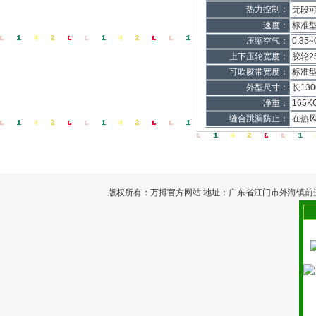
热力控制：
无段
速度：
标准型
压缩空气：
0.35
~
上下压轮宽度：
胶轮2
可吹胶带宽度：
标准型
外型尺寸：
长130
净重：
165K
缝合跳漏防止：
在热
版权所有：万搏官方网站 地址：广东省江门市外海镇前进新村厂房