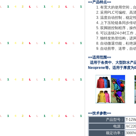
==产品特点==
有宽大的使用空间，
采用PLC可编程、高
温度自动控制，稳定性
上下压轮链条同步传
双脚踏控制程序，操
可以连续24小时工作
独特发热管结构，进
自动微退功能，杜绝
自动剪带、送带，自
==适用范围==
适用于各类中、大型防水产品
Neoprene等。适用于厚度
==技术参数==
产品型号：
T-12
电源：
AC220
额定功率：
3000